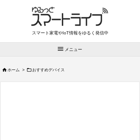
スマート家電やIoT情報をゆるく発信中

メニュー


ホーム
>
おすすめデバイス